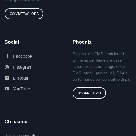
CONTATTACI ORA
Social
Phoenix
Phoenix è il CMS modulare di
Facebook
Smilenet per dealers e case
automobilistiche: integrazione
Instagram
DMS, stock, pricing, AI, GA4 e
LinkedIn
performance per convertire di più.
YouTube
SCOPRI DI PIÙ
Chi siamo
Profilo aziendale