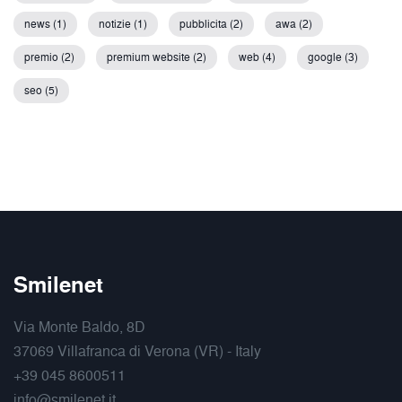
news (1)
notizie (1)
pubblicita (2)
awa (2)
premio (2)
premium website (2)
web (4)
google (3)
seo (5)
Smilenet
Via Monte Baldo, 8D
37069 Villafranca di Verona (VR) - Italy
+39 045 8600511
info@smilenet.it