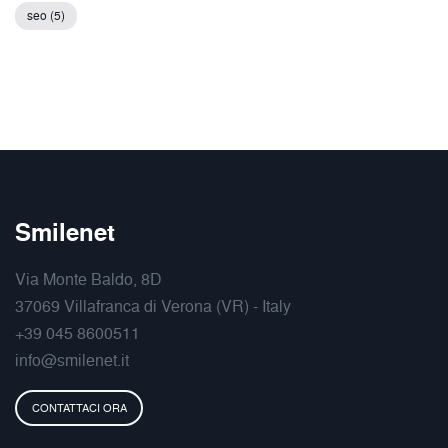
seo (5)
Smilenet
Via Monte Baldo, 8D
37069 Villafranca di Verona (VR) - Italy
+39 045 8600511
info@smilenet.it
CONTATTACI ORA