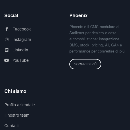
Social
Phoenix
Phoenix è il CMS modulare di
Facebook
Smilenet per dealers e case
automobilistiche: integrazione
Instagram
DMS, stock, pricing, AI, GA4 e
LinkedIn
performance per convertire di più.
YouTube
SCOPRI DI PIÙ
Chi siamo
Profilo aziendale
Il nostro team
Contatti