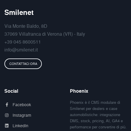
Smilenet
Via Monte Baldo, 8D
37069 Villafranca di Verona (VR) - Italy
+39 045 8600511
info@smilenet.it
CONTATTACI ORA
Social
Phoenix
Phoenix è il CMS modulare di
Facebook
Smilenet per dealers e case
automobilistiche: integrazione
Instagram
DMS, stock, pricing, AI, GA4 e
LinkedIn
performance per convertire di più.