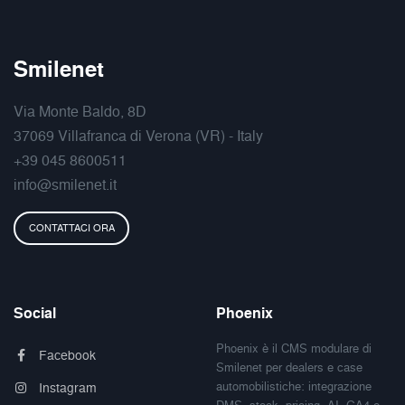
Smilenet
Via Monte Baldo, 8D
37069 Villafranca di Verona (VR) - Italy
+39 045 8600511
info@smilenet.it
CONTATTACI ORA
Social
Phoenix
Phoenix è il CMS modulare di
Facebook
Smilenet per dealers e case
automobilistiche: integrazione
Instagram
DMS, stock, pricing, AI, GA4 e