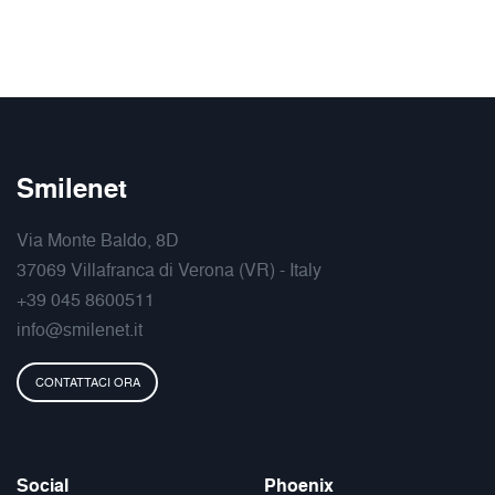
Smilenet
Via Monte Baldo, 8D
37069 Villafranca di Verona (VR) - Italy
+39 045 8600511
info@smilenet.it
CONTATTACI ORA
Social
Phoenix