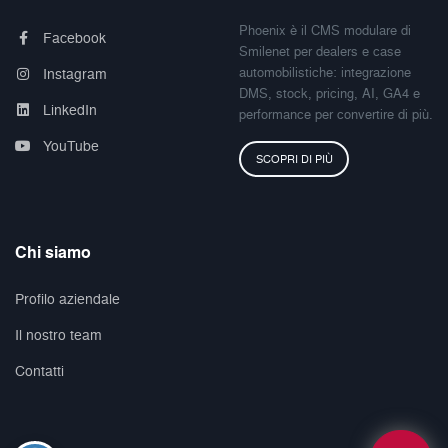
Phoenix è il CMS modulare di
Facebook
Smilenet per dealers e case
automobilistiche: integrazione
Instagram
DMS, stock, pricing, AI, GA4 e
LinkedIn
performance per convertire di più.
YouTube
SCOPRI DI PIÙ
Chi siamo
Profilo aziendale
Il nostro team
Contatti