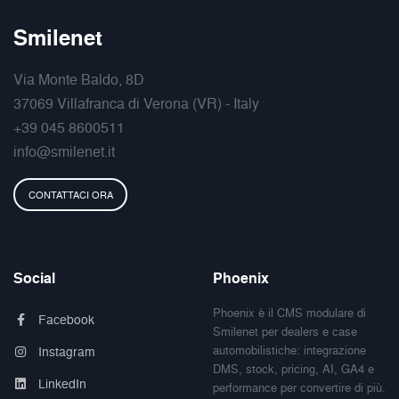
Smilenet
Via Monte Baldo, 8D
37069 Villafranca di Verona (VR) - Italy
+39 045 8600511
info@smilenet.it
CONTATTACI ORA
Social
Phoenix
Phoenix è il CMS modulare di
Facebook
Smilenet per dealers e case
automobilistiche: integrazione
Instagram
DMS, stock, pricing, AI, GA4 e
LinkedIn
performance per convertire di più.