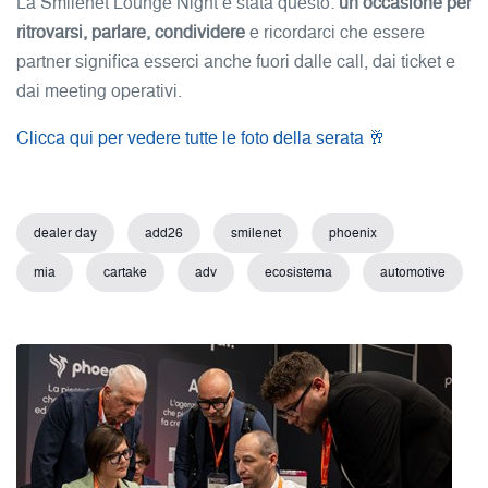
La Smilenet Lounge Night è stata questo:
un’occasione per
ritrovarsi, parlare, condividere
e ricordarci che essere
partner significa esserci anche fuori dalle call, dai ticket e
dai meeting operativi.
Clicca qui per vedere tutte le foto della serata 🥂
dealer day
add26
smilenet
phoenix
mia
cartake
adv
ecosistema
automotive