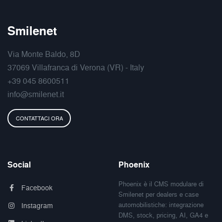
Smilenet
Via Monte Baldo, 8D
37069 Villafranca di Verona (VR) - Italy
+39 045 8600511
info@smilenet.it
CONTATTACI ORA
Social
Phoenix
Phoenix è il CMS modulare di
Facebook
Smilenet per dealers e case
automobilistiche: integrazione
Instagram
DMS, stock, pricing, AI, GA4 e