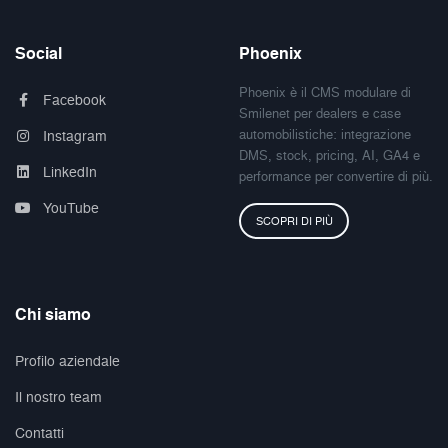
Social
Phoenix
Phoenix è il CMS modulare di
Facebook
Smilenet per dealers e case
automobilistiche: integrazione
Instagram
DMS, stock, pricing, AI, GA4 e
LinkedIn
performance per convertire di più.
YouTube
SCOPRI DI PIÙ
Chi siamo
Profilo aziendale
Il nostro team
Contatti